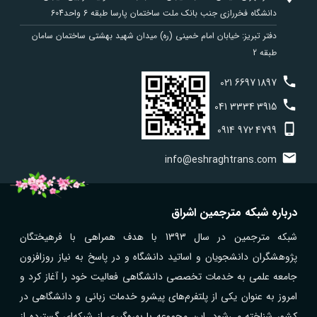
دانشگاه فخررازی جنب بانک ملت ساختمان پارسا طبقه 6 واحد604
دفتر تبریز: خیابان امام خمینی (ره) میدان شهید بهشتی ساختمان سامان
طبقه 2
021
6697
1897
041
3334
3915
0914
972
4799
info@eshraghtrans.com
درباره شبکه مترجمین اشراق
شبکه مترجمین در سال 1393 با هدف همراهی با فرهیختگان
پژوهشگران دانشجویان و اساتید دانشگاه و در پاسخ به نیاز روزافزون
جامعه علمی به خدمات تخصصی دانشگاهی فعالیت خود را آغاز کرد و
امروز به عنوان یکی از پلتفرم‌های پیشرو خدمات زبانی و دانشگاهی در
کشور شناخته می‌شود. این مجموعه با بهره‌گیری از شبکه‌ای گسترده از