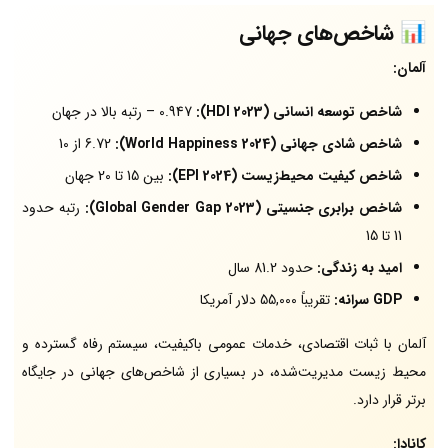
📊 شاخص‌های جهانی
آلمان:
شاخص توسعه انسانی (HDI 2023):
0.947 – رتبه بالا در جهان
شاخص شادی جهانی (World Happiness 2024):
6.72 از 10
شاخص کیفیت محیط‌زیست (EPI 2024):
بین 15 تا 20 جهان
شاخص برابری جنسیتی (Global Gender Gap 2023):
رتبه حدود
11 تا 15
امید به زندگی:
حدود 81.2 سال
GDP سرانه:
تقریباً 55,000 دلار آمریکا
آلمان با ثبات اقتصادی، خدمات عمومی باکیفیت، سیستم رفاه گسترده و
محیط زیست مدیریت‌شده، در بسیاری از شاخص‌های جهانی در جایگاه
برتر قرار دارد.
کانادا: