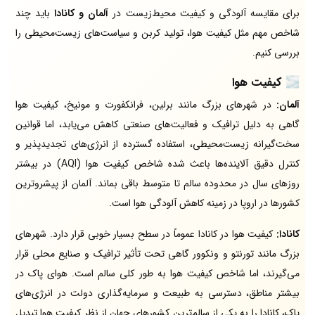
برای مقایسه آلودگی و کیفیت محیط‌زیست در
آلمان و کانادا
باید چند
شاخص مهم مثل کیفیت هوا، تولید کربن و سیاست‌های زیست‌محیطی را
بررسی کنیم.
🌫️
کیفیت هوا
آلمان:
در شهرهای بزرگ مانند برلین، فرانکفورت و مونیخ، کیفیت هوا
گاهی به دلیل ترافیک و فعالیت‌های صنعتی کاهش می‌یابد، اما قوانین
سخت‌گیرانه زیست‌محیطی، استفاده گسترده از انرژی‌های تجدیدپذیر و
کنترل دقیق آلاینده‌ها باعث شده شاخص کیفیت هوا (AQI) در بیشتر
روزهای سال در محدوده سالم تا متوسط باقی بماند. آلمان از پیشروترین
کشورها در اروپا در زمینه کاهش آلودگی هوا است.
کانادا:
کیفیت هوا در کانادا عموماً در سطح بسیار خوبی قرار دارد. شهرهای
بزرگ مانند تورنتو و ونکوور گاهی تحت تأثیر ترافیک و صنایع محلی قرار
می‌گیرند، اما شاخص کیفیت هوا به طور کلی سالم است. هوای پاک در
بیشتر مناطق، دسترسی به طبیعت و سرمایه‌گذاری دولت در انرژی‌های
پاک، کانادا را به یکی از سالم‌ترین کشورهای جهان از نظر کیفیت هوا تبدیل