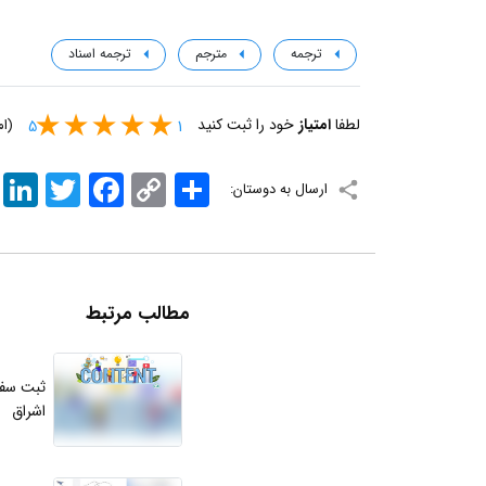
ترجمه
مترجم
ترجمه اسناد
لطفا
امتیاز
خود را ثبت کنید
(ام
5
1
اشتراک
Copy
Facebook
Twitter
nkedIn
ارسال به دوستان:
Link
مطالب مرتبط
ثبت سفا
اشراق