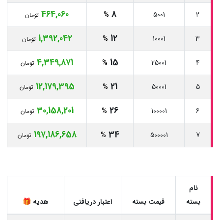
464,060
8
%
5001
2
تومان
1,392,042
12
%
10001
3
تومان
4,349,871
15
%
25001
4
تومان
12,179,395
21
%
50001
5
تومان
30,158,201
26
%
100001
6
تومان
197,186,658
34
%
500001
7
تومان
نام
بسته
قیمت بسته
اعتبار دریافتی
هدیه 🎁