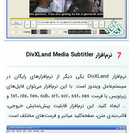
نرم‌افزار DivXLand Media Subtitler
نرم‌افزار DivXLand یکی دیگر از نرم‌افزارهای رایگان در
سیستم‌عامل ویندوز است. با این نرم‌افزار می‌توان فایل‌های
زیرنویس با فرمت txt، idx، tex، sub، srt، scr، sst، xas و
... ایجاد کنید. این نرم‌افزار قابلیت پیش‌نمایش خروجی،
قالب‌بندی متن، صفحه‌کلید میانبر و فرمت‌های مختلف است.