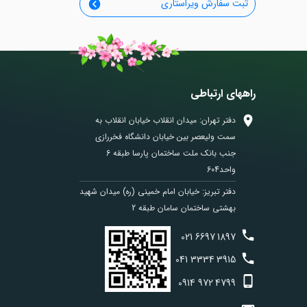
ثبت سفارش ویراستاری
راههای ارتباطی
دفتر تهران: میدان انقلاب خیابان انقلاب به
سمت ولیعصر بین خیابان دانشگاه فخررازی
جنب بانک ملت ساختمان پارسا طبقه 6
واحد604
دفتر تبریز: خیابان امام خمینی (ره) میدان شهید
بهشتی ساختمان سامان طبقه 2
021
6697
1897
041
3334
3915
0914
972
4799