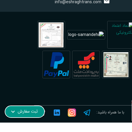
info@eshraghtrans.com
ترجمه رسمی نروژی در فیروزآباد؛ فوری و آنلاین
ثبت سفارش
با ما همراه باشید: