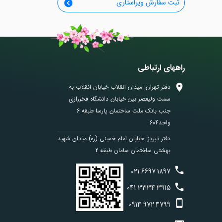
ثبت سفارش ویراستاری
راههای ارتباطی
دفتر تهران: میدان انقلاب خیابان انقلاب به
سمت ولیعصر بین خیابان دانشگاه فخررازی
جنب بانک ملت ساختمان پارسا طبقه 6
واحد604
دفتر تبریز: خیابان امام خمینی (ره) میدان شهید
بهشتی ساختمان سامان طبقه 2
021
6697
1897
041
3334
3915
0914
972
4799