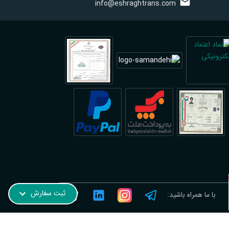
info@eshraghtrans.com
ترجمه رسمی نروژی در فیروزآباد؛ فوری و آنلاین
ثبت سفارش
با ما همراه باشید: