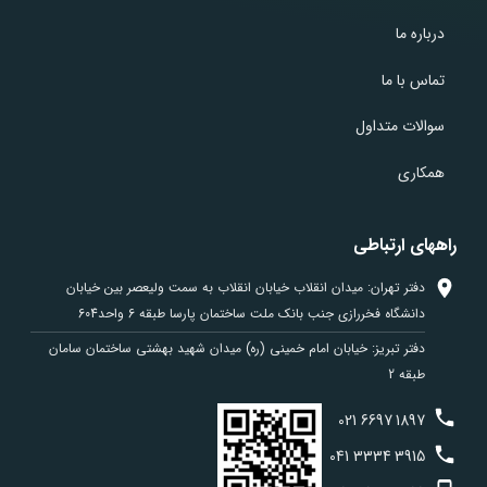
درباره ما
تماس با ما
سوالات متداول
همکاری
راههای ارتباطی
دفتر تهران: میدان انقلاب خیابان انقلاب به سمت ولیعصر بین خیابان
دانشگاه فخررازی جنب بانک ملت ساختمان پارسا طبقه 6 واحد604
دفتر تبریز: خیابان امام خمینی (ره) میدان شهید بهشتی ساختمان سامان
طبقه 2
021
6697
1897
041
3334
3915