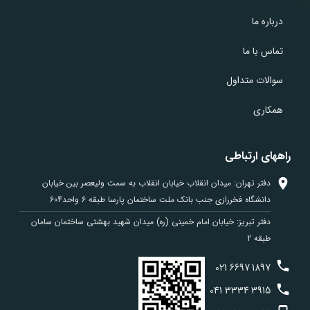
درباره ما
تماس با ما
سوالات متداول
همکاری
راههای ارتباطی
دفتر تهران: میدان انقلاب خیابان انقلاب به سمت ولیعصر بین خیابان
دانشگاه فخررازی جنب بانک ملت ساختمان پارسا طبقه 6 واحد604
دفتر تبریز: خیابان امام خمینی (ره) میدان شهید بهشتی ساختمان سامان
طبقه 2
021
6697
1897
041
3334
3915