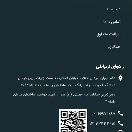
درباره ما
تماس با ما
سوالات متداول
همکاری
راههای ارتباطی
دفتر تهران: میدان انقلاب خیابان انقلاب به سمت ولیعصر بین خیابان
دانشگاه فخررازی جنب بانک ملت ساختمان پارسا طبقه 6 واحد604
دفتر تبریز: خیابان امام خمینی (ره) میدان شهید بهشتی ساختمان سامان
طبقه 2
021
6697
1897
041
3334
3915