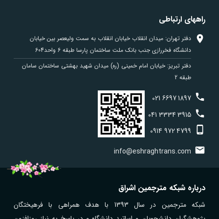
راههای ارتباطی
دفتر تهران: میدان انقلاب خیابان انقلاب به سمت ولیعصر بین خیابان
دانشگاه فخررازی جنب بانک ملت ساختمان پارسا طبقه 6 واحد604
دفتر تبریز: خیابان امام خمینی (ره) میدان شهید بهشتی ساختمان سامان
طبقه 2
021
6697
1897
041
3334
3915
0914
972
4799
info@eshraghtrans.com
درباره شبکه مترجمین اشراق
شبکه مترجمین در سال 1393 با هدف همراهی با فرهیختگان
پژوهشگران دانشجویان و اساتید دانشگاه و در پاسخ به نیاز روزافزون