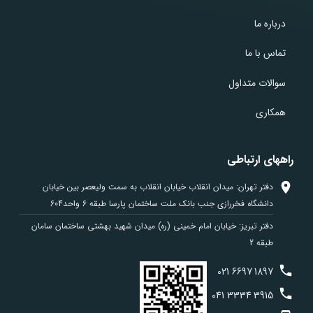
درباره ما
تماس با ما
سوالات متداول
همکاری
راههای ارتباطی
دفتر تهران: میدان انقلاب خیابان انقلاب به سمت ولیعصر بین خیابان
دانشگاه فخررازی جنب بانک ملت ساختمان پارسا طبقه 6 واحد604
دفتر تبریز: خیابان امام خمینی (ره) میدان شهید بهشتی ساختمان سامان
طبقه 2
021
6697
1897
041
3334
3915