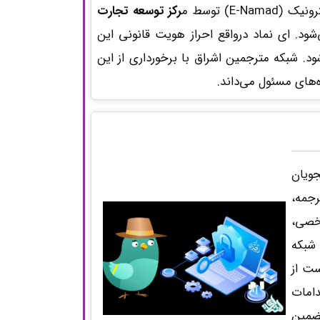
E-) توسط م
رکز توسعه تجارت
ود. ای نماد درواقع احراز هویت قانونی این
ود. شبکه مترجمین اشراق با برخورداری از این
ه‌های مسئول می‌داند.
جویان
جمه،
شخصی،
 شبکه
ست از
دامات
ضمین