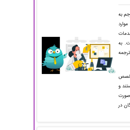
جم به
موارد
خدمات
شگاهی است. به
ترجمه
متخصص
تند و
صورت
ان در