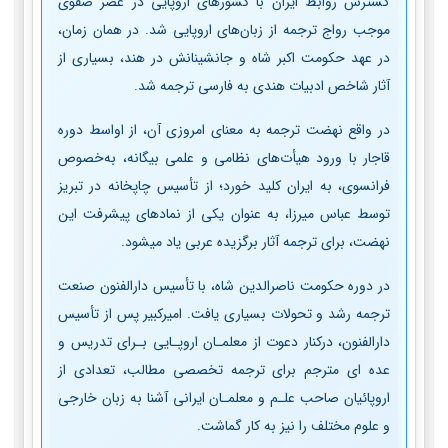
گسترش روابط ایران با کشورهای اروپایی در عصر صفوی
موجب رواج ترجمه از زبان‌های اروپایی شد. در همان زمان،
در عهد حکومت اکبر شاه و جانشینانش در هند، بسیاری از
آثار شاخص ادبیات هندی به فارسی ترجمه شد.
در واقع نهضت ترجمه به معنای امروزی آن، از اواسط دوره
قاجار با ورود هیأت‌های نظامی و علمی بیگانه، به‌خصوص
فرانسوی، به ایران کلید خورد؛ از تأسیس چاپخانه در تبریز
توسط عباس میرزا، به عنوان یکی از نمادهای پیشرفت این
نهضت، برای ترجمه آثار برگزیده عربی یاد می­شود.
در دوره حکومت ناصرالدین شاه، با تأسیس دارالفنون صنعت
ترجمه رشد و تحولات بسیاری یافت. امیرکبیر پس از تأسیس
دارالفنون، درکنار دعوت از معلمـان اروپـایی بـرای تدریس و
عده ­ای مترجم برای ترجمه تخصصی مطالب، تعدادی از
اروپائیان صاحب علـم و معلمـان ایرانی آشنا به زبان خارجی
و علوم مختلف را نیز به کار گماشت.