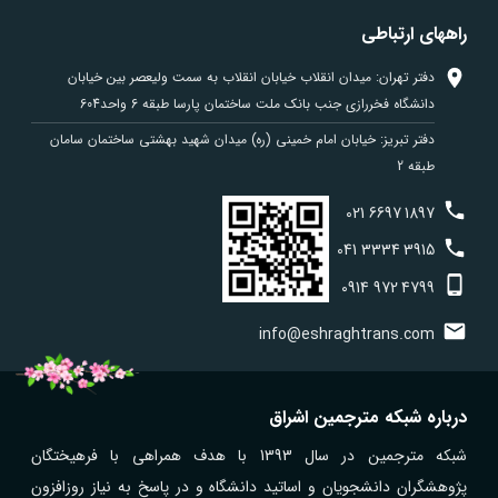
راههای ارتباطی
دفتر تهران: میدان انقلاب خیابان انقلاب به سمت ولیعصر بین خیابان
دانشگاه فخررازی جنب بانک ملت ساختمان پارسا طبقه 6 واحد604
دفتر تبریز: خیابان امام خمینی (ره) میدان شهید بهشتی ساختمان سامان
طبقه 2
021
6697
1897
041
3334
3915
0914
972
4799
info@eshraghtrans.com
درباره شبکه مترجمین اشراق
شبکه مترجمین در سال 1393 با هدف همراهی با فرهیختگان
پژوهشگران دانشجویان و اساتید دانشگاه و در پاسخ به نیاز روزافزون