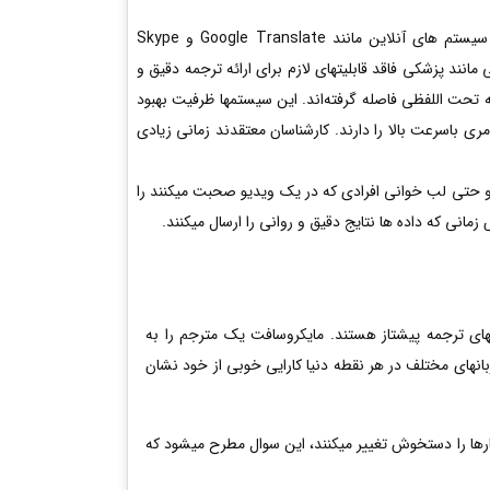
به‌طور جهشی، آینده موسسات ترجمه را تحت تاثیر قرار خواهد داد، اما قادر نخواهد بود به طور کامل آنرا منسوخ کند. سیستم های آنلاین مانند Google Translate و Skype
ی مانند پزشکی فاقد قابلیتهای لازم برای ارائه ترجمه دقیق و
 تحت اللفظی فاصله گرفته‌اند. این سیستمها ظرفیت بهبود
 باسرعت بالا را دارند. کارشناسان معتقدند زمانی زیادی
و حتی لب خوانی افرادی که در یک ویدیو صحبت میکنند را
مانی که داده ها نتایج دقیق و روانی را ارسال میکنند.
های ترجمه پیشتاز هستند. مایکروسافت یک مترجم را به
باطات بین افراد با زبانهای مختلف در هر نقطه دنیا کارایی خوبی از خود نشان
کارها را دستخوش تغییر میکنند، این سوال مطرح میشود که