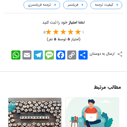
کیفیت ترجمه
فریلنسر
ترجمه فریلنسری
لطفا
امتیاز
خود را ثبت کنید
5
1
(امتیاز
5
توسط
5
نفر)
اشتراک
Copy
Facebook
Message
Telegram
Email
WhatsApp
ارسال به دوستان:
Link
مطالب مرتبط