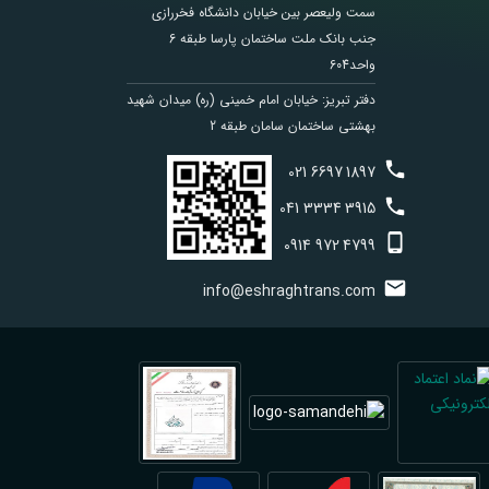
سمت ولیعصر بین خیابان دانشگاه فخررازی
جنب بانک ملت ساختمان پارسا طبقه 6
واحد604
دفتر تبریز: خیابان امام خمینی (ره) میدان شهید
بهشتی ساختمان سامان طبقه 2
021
6697
1897
041
3334
3915
0914
972
4799
info@eshraghtrans.com