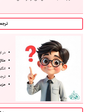
ترجمه‌ی معن
در ا
مثال
انگل
ترجم
مزی