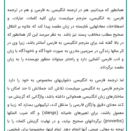
همانطور که می­دانیم، هم در ترجمه انگلیسی به فارسی و هم در ترجمه
فارسی به انگلیسی، مترجم می­بایست برای کلیه کلمات، عبارات، و
اصطلاحات معادل­هایی شایسته در زبان مقصد پیدا کند که علاوه بر انتقال
صحیح مطلب مخاطب ­پسند نیز باشد. به نظر می­رسد این کار همانطور که
در بالا گفته شد برای مترجم انگلیسی به فارسی آسان­تر باشد، زیرا وی در
اثر سال­ها زندگی در سرزمین مادری به صورت خودآگاه و ناخودآگاه با زبان
و ادب فارسی آشنایی دارد و راحت­تر می­تواند منظور نویسنده را به زبان
مقصد برگرداند.
اما ترجمه فارسی به انگلیسی دشواری­های مخصوص به خود را دارد.
مترجم فارسی به انگلیسی می­بایست تلاش کند جملاتش تا حد امکان با
ساختارهای زبان انگلیسی همخوانی داشته باشد، واژگانی که گزینش می­
کند معنای دقیق واژگان فارسی را منتقل کند، ترکیب­هایی بسازد که زیبا و
معمول باشند، برای تعبیرهای عامیانه (slangs) و گاه ضرب­ المثل­ها
(proverbs) برگردان­های صحیح بیابد، و در نهایت گزینش کلمات را با
توجه به معانی ضمنی آن­ها انجام دهد. تمام اینها، مخصوصا برای شخصی