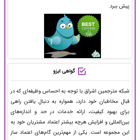
Sadra
پیش ببرد.
Study of the genera Laphria Meigen, 1803
and Pogonosoma Rondani, 1856 (Diptera:
Asilidae: Laphriinae) in Iran, with two new
species records for the country
گواهی ایزو
The semantic conservation of architectural
شبکه مترجمین اشراق با توجه به احساس وظیفه‌ای که در
heritage: the missing values
قبال مخاطبان خود دارد، همواره به دنبال یافتن راهی
برای بهبود کیفیت، ارائه خدمات در حد و اندازه‌های
CRM performance and development of
بین‌المللی و افزایش هرچه بیشتر اعتماد مشتریان خود به
media entrepreneurship in digital, social media
این مجموعه است. یکی از مهم‌ترین گام‌های اعتماد ساز
and mobile commerce