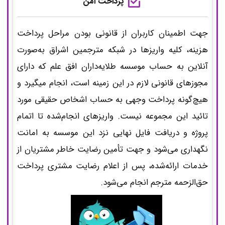
پرداخت امن
“A methodological assessment of the
جهت اطمینان کاربران از قانونی بودن مراحل پرداخت
importance of physical values in architectural
هزینه، کلیه واریزها در شبکه مترجمین اشراق به‌صورت
conservation using Shannon entropy method”
آنلاین به حساب موسسه طلایه‌داران افق علم که دارای
مجوزهای قانونی لازم در این زمینه است، انجام می‎گیرد و
Robber flies (Diptera: Asiloidea: Asilidae)
هیچ‌گونه پرداخت وجهی به حساب اشخاص حقیقی مورد
of northern Iran, with four new records for
تائید این مجموعه نیست. واریزهای انجام‌شده تا اتمام
Iranian fauna
پروژه و دریافت فایل نهایی نزد این موسسه به امانت
نگهداری می‌شود و جهت تأمین رضایت خاطر مشتریان از
خدمات ارائه‌شده، پس از اعلام رضایت مشتری پرداخت
Prediction of the Stress–Strain Behavior of
حق‌الزحمه مترجم انجام می‌شود.
Open-Cell Aluminum Foam under Compressive
Loading and the Effects of Various RVE
Boundary Conditions