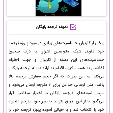
Green entrepreneurship and green
innovation for SME development in market
نمونه ترجمه رایگان
turbulence
برخی از کاربران حساسیت‌های زیادی در مورد پروژه ترجمه
FAMILY ASILIDAE (DIPTERA: BRACHYCERA:
خود دارند. شبکه مترجمین اشراق با درک صحیح
ASILOIDEA) IN EAST AZERBAIJAN PROVINCE,
حساسیت‌های این دسته از کاربران و جهت احترام
WITH TWO NEW RECORDS FOR IRANIAN FAUNA
گذاشتن به همه سلایق، اقدام به ارائه نمونه ترجمه رایگان
می‌کند. به این صورت که اگر حجم سفارش ترجمه بالا
Mystical Awakening (Yaqzah) and Being-
باشد، متن ارسالی حداقل برای 3 مترجم ارسال می‌شود و
Mindfulness: Towards a Comparative
سپس نمونه‌های ترجمه رایگان در اختیار متقاضی قرار
Understanding of the Mystical Relevance of the
می‌گیرد تا از این طریق بتواند با نظر خود مترجم دلخواه
Ontological Philosophies of Heidegger and
خود را انتخاب کند و با خیالی آسوده پروژه ترجمه خود را