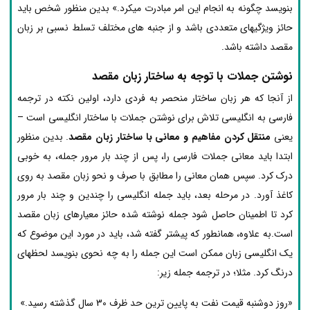
بنویسد چگونه به انجام این امر مبادرت می­کرد.» بدین منظور شخص باید
حائز ویژگی­های متعددی باشد و از جنبه ­های مختلف تسلط نسبی بر زبان
مقصد داشته باشد.
نوشتن جملات با توجه به ساختار زبان مقصد
از آنجا که هر زبان ساختار منحصر به فردی دارد، اولین نکته در ترجمه
فارسی به انگلیسی تلاش برای نوشتن جملات با ساختار انگلیسی است –
یعنی
منتقل کردن مفاهیم و معانی با ساختار زبان مقصد
. بدین منظور
ابتدا باید معانی جملات فارسی را، پس از چند بار مرور جمله، به خوبی
درک کرد. سپس همان معانی را مطابق با صرف و نحو زبان مقصد به روی
کاغذ آورد. در مرحله بعد، باید جمله انگلیسی را چندین و چند بار مرور
کرد تا اطمینان حاصل شود جمله نوشته شده حائز معیارهای زبان مقصد
است.به علاوه، همانطور که پیش­تر گفته شد، باید در مورد این موضوع که
یک انگلیسی زبان ممکن است این جمله را به چه نحوی بنویسد لحظه­ای
درنگ کرد. مثلا؛ در ترجمه جمله زیر:
«روز دوشنبه قیمت نفت به پایین ترین حد ظرف 30 سال گذشته رسید.»