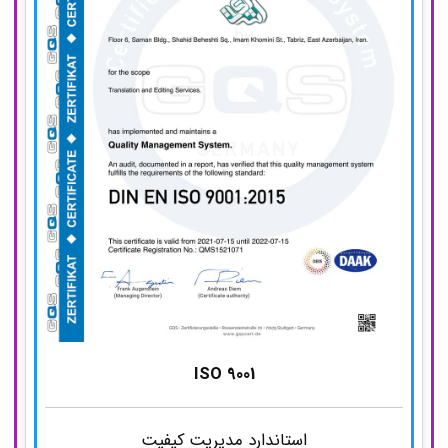
Low cycle fatigue analyses of open-celled
aluminum foam under compression–
compression loading using experimental and
microstructure finite element analysis
A proposal for polarization splitter based
on 3-core hybrid plasmonic waveguide
in vivo Evaluation of the Repellency Effects
of Nanoemulsion of Mentha piperita and
ISO 9001
Eucalyptus globulus Essential Oils against
mosquitoes
استاندارد مدیریت کیفیت