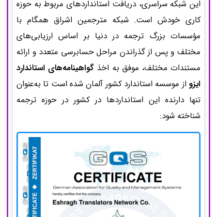
این شبکه سراسری، دریافت استانداردهای مربوط به حوزه
کاری خودش است. شبکه مترجمین اشراق همگام با
Flies of the subfamily Asilinae Latreille, 1802
مؤسسات بزرگ ترجمه در دنیا بر اساس ارزیابی‌های
(Diptera: Asilidae) in East Azerbaijan province,
مختلف و پس از گذراندن مراحل حسابرسی متعدد و ارائه
with three new records for Iranian Fauna
مستندات مختلف، موفق به اخذ
گواهینامه‌های استاندارد
ایزو
از موسسه استاندارد کشور آلمان شده است تا به‌عنوان
Ameliorative effect of selenium
تنها دارنده این استانداردها در کشور در حوزه ترجمه
nanoparticles on the structure and function of
شناخته شود:
testis and in vitro embryo development in
Aflatoxin B1-exposed male mice
Study of the robber flies (Diptera: Asilidae)
in East and West Azerbaijan provinces of Iran,
with two new species records for the country