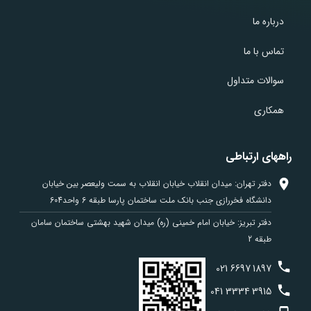
درباره ما
تماس با ما
سوالات متداول
همکاری
راههای ارتباطی
دفتر تهران: میدان انقلاب خیابان انقلاب به سمت ولیعصر بین خیابان
دانشگاه فخررازی جنب بانک ملت ساختمان پارسا طبقه 6 واحد604
دفتر تبریز: خیابان امام خمینی (ره) میدان شهید بهشتی ساختمان سامان
طبقه 2
021
6697
1897
041
3334
3915