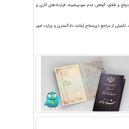
زدواج و طلاق، گواهی عدم سوءپیشینه، قراردادهای کاری و
کمیلی از مراجع ذی‌صلاح (مانند دادگستری و وزارت امور