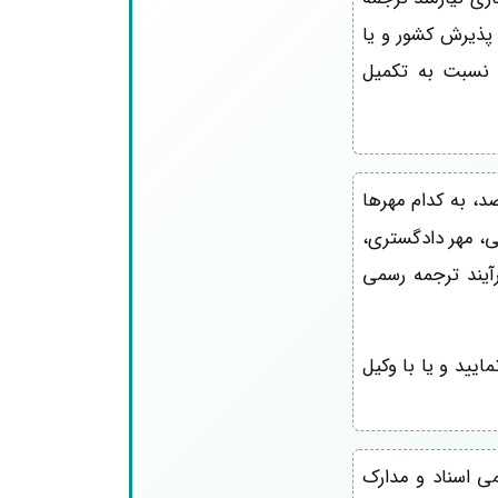
 پذیرش کشور و یا
 نسبت به تکمیل
د، به کدام مهرها
می، مهر دادگستری،
رآیند ترجمه رسمی
یید و یا با وکیل
می اسناد و مدارک