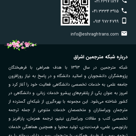
021
6697
1897
041
3334
3915
0914
972
4799
info@eshraghtrans.com
درباره شبکه مترجمین اشراق
شبکه مترجمین در سال 1393 با هدف همراهی با فرهیختگان
پژوهشگران دانشجویان و اساتید دانشگاه و در پاسخ به نیاز روزافزون
جامعه علمی به خدمات تخصصی دانشگاهی فعالیت خود را آغاز کرد و
امروز به عنوان یکی از پلتفرم‌های پیشرو خدمات زبانی و دانشگاهی در
کشور شناخته می‌شود. این مجموعه با بهره‌گیری از شبکه‌ای گسترده از
مترجمان ویراستاران و متخصصان خدمات متنوعی از جمله ترجمه
تخصصی کتب و مقالات ویراستاری نیتیو، ترجمه همزمان، پارافریز و
بازنویسی علمی، فرمت‌بندی، تولید محتوا و همچنین هماهنگی خدمات
ترجمه رسمی از طریق همکاری با مترجمان رسمی دارای پروانه را به