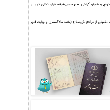
زدواج و طلاق، گواهی عدم سوءپیشینه، قراردادهای کاری و
کمیلی از مراجع ذی‌صلاح (مانند دادگستری و وزارت امور