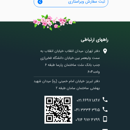
ثبت سفارش ویراستاری
راههای ارتباطی
دفتر تهران: میدان انقلاب خیابان انقلاب به
سمت ولیعصر بین خیابان دانشگاه فخررازی
جنب بانک ملت ساختمان پارسا طبقه 6
واحد604
دفتر تبریز: خیابان امام خمینی (ره) میدان شهید
بهشتی ساختمان سامان طبقه 2
021
6697
1897
041
3334
3915
0914
972
4799