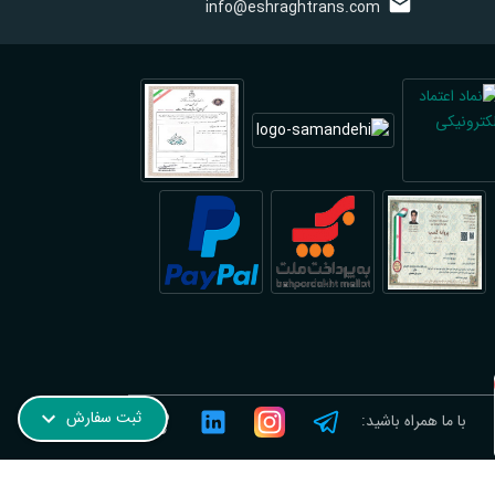
info@eshraghtrans.com
ترجمه رسمی نروژی در فیروزآباد؛ فوری و آنلاین
ثبت سفارش
با ما همراه باشید: