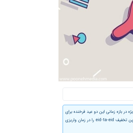
ی رساند به مناسبت عید سعید قربان و عید سعید غدیر خم 14درصد تخفیف ویژه در بازه زمانی این دو عید فرخنده برای
تمام زبان ها از 22 تا 30 شهریور در نظر گرفته شده است. بمنظور استفاده از این تخفیف ویژه ی اعیاد فرخنده می توانید کوپن تخفیف eid-ta-eid را در زمان واریزی