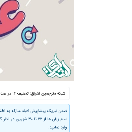
شبکه مترجمین اشراق: تخفیف 14 در صدی از عید غدیر تا عید قربان
وارد نمایید.