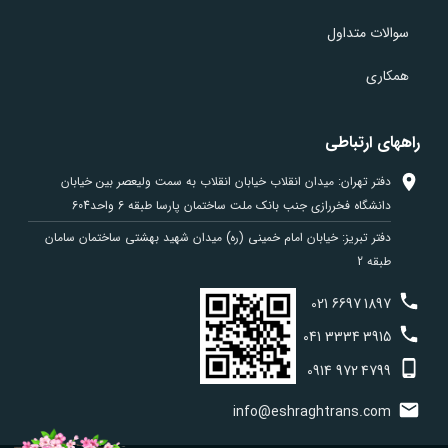
سوالات متداول
همکاری
راههای ارتباطی
دفتر تهران: میدان انقلاب خیابان انقلاب به سمت ولیعصر بین خیابان
دانشگاه فخررازی جنب بانک ملت ساختمان پارسا طبقه 6 واحد604
دفتر تبریز: خیابان امام خمینی (ره) میدان شهید بهشتی ساختمان سامان
طبقه 2
021
6697
1897
041
3334
3915
0914
972
4799
info@eshraghtrans.com