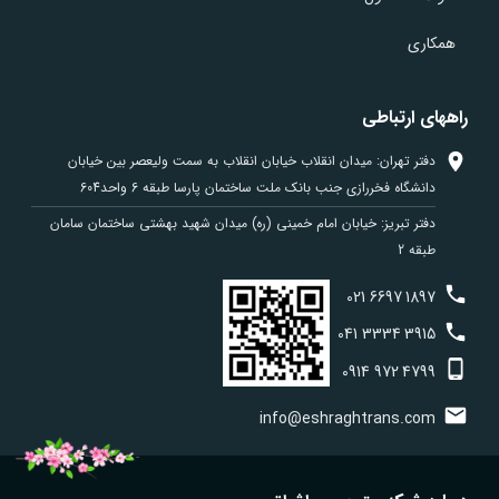
همکاری
راههای ارتباطی
دفتر تهران: میدان انقلاب خیابان انقلاب به سمت ولیعصر بین خیابان
دانشگاه فخررازی جنب بانک ملت ساختمان پارسا طبقه 6 واحد604
دفتر تبریز: خیابان امام خمینی (ره) میدان شهید بهشتی ساختمان سامان
طبقه 2
021
6697
1897
041
3334
3915
0914
972
4799
info@eshraghtrans.com