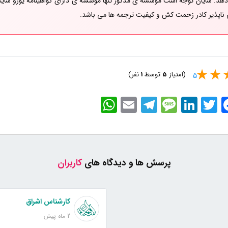
دهد. شایان توجه است موسسه ی مذکور تنها موسسه ی دارای گواهینامه یورو ساینس
ناپذیر کادر زحمت کش و کیفیت ترجمه ها می باشد.
(امتیاز
5
توسط
1
نفر)
5
WhatsApp
Email
Telegram
Message
LinkedIn
Twitter
Faceb
پرسش ها و دیدگاه های
کاربران
کارشناس اشراق
2 ماه پیش