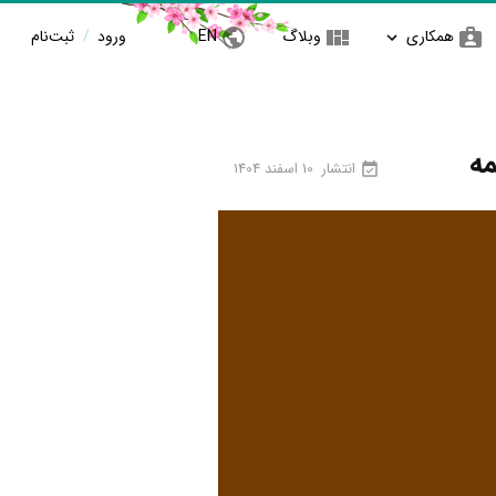
همکاری
وبلاگ
EN
ورود
/
ثبت‌نام
مه
انتشار
10 اسفند 1404