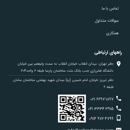
تماس با ما
سوالات متداول
همکاری
راههای ارتباطی
دفتر تهران: میدان انقلاب خیابان انقلاب به سمت ولیعصر بین خیابان
دانشگاه فخررازی جنب بانک ملت ساختمان پارسا طبقه 6 واحد604
دفتر تبریز: خیابان امام خمینی (ره) میدان شهید بهشتی ساختمان سامان
طبقه 2
021
6697
1897
041
3334
3915
0914
972
4799