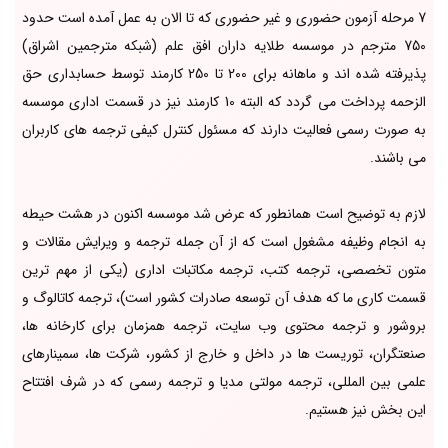
7 مرحله آزمون حضوری و غیر حضوری که تا الان به عمل آمده است حدود
750 مترجم در موسسه طلایه داران افق علم (شبکه مترجمین اشراق)
پذیرفته شده اند و ماهانه برای 200 تا 250 کارمند توسط حسابداری حق
الزحمه پرداخت می گردد که البته 10 کارمند نیز در قسمت اداری موسسه
به صورت رسمی فعالیت دارند که مسئول کنترل کیفی ترجمه های کاربران
می باشند.
لازم به توضیح است همانطور که عرض شد موسسه اکنون در هشت حیطه
به انجام وظیفه مشغول است که از آن جمله ترجمه و ویرایش مقالات و
متون تخصصی، ترجمه کتب، ترجمه مکاتبات اداری (یکی از مهم ترین
قسمت کاری ما که هدف آن توسعه صادرات کشور است)، ترجمه کاتالوگ و
بروشور و ترجمه محتوی وب سایت، ترجمه همزمان برای کارخانه ها،
صنعتگران، توریست ها در داخل و خارج از کشور، شرکت ها، سمینارهای
علمی بین المللی، ترجمه مولتی مدیا و ترجمه رسمی که در شرف افتتاح
این بخش نیز هستیم.