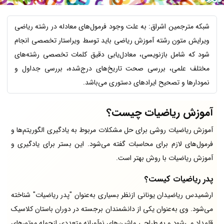
شبکه مترجمین اشراق: به علت وجود فرمول‌های معادله در رشته ریاضی
ویرایش متون رشته آموزش ریاضی باید توسط ویراستار تخصصی انجام
شود که شامل بازنویسی، معادل‌یابی دقیق کلمات تخصصی رشته‌های
مختلف علمی، بررسی صحت تاریخ‌های درج‌شده، بررسی جداول و
نمودارها و تصحیح ایرادهای دستوری می‌باشد.
آموزش ریاضیات چیست؟
آموزش ریاضیات روشی برای حل مشکلات مربوط به یادگیری الگوریتم‌ها و
فرمول‌های لازم برای محاسبات گفته می‌شود. این بستر برای یادگیری و
آموزش ریاضیات با روش بهتر است.
پدر ریاضیات کیست؟
ارشمیدس ریاضیدان یونانی ازنظر بسیاری به‌عنوان "پدر ریاضیات" شناخته
می‌شود. وی به‌عنوان یکی از دانشمندان برجسته در دوران باستان کلاسیک
قلمداد می‌شود و به طراحی ماشین‌های نوآورانه متعددی ازجمله موتورهای