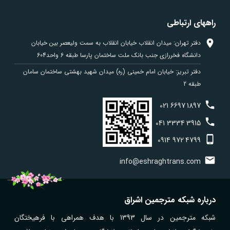
راههای ارتباطی
دفتر تهران: میدان انقلاب خیابان انقلاب به سمت ولیعصر بین خیابان
دانشگاه فخررازی جنب بانک ملت ساختمان پارسا طبقه 6 واحد604
دفتر تبریز: خیابان امام خمینی (ره) میدان شهید بهشتی ساختمان سامان
طبقه 2
021
6697
1897
041
3334
3915
0914
972
4799
info@eshraghtrans.com
درباره شبکه مترجمین اشراق
شبکه مترجمین در سال 1393 با هدف همراهی با فرهیختگان