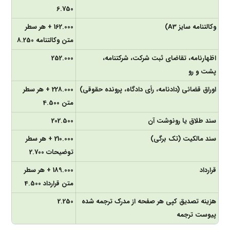
6.750
وکالتنامه سایز A3)
162.000 + هر سطر
متن وکالتنامه 8.250
اظهارنامه، تقاضای ثبت شرکت، شرکتنامه،
252.000
پشت و رو
اوراق قضائی (دادنامه، رأی دادگاه، پرونده حقوقی)
228.000 + هر سطر
متن 4.500
سند طلاق یا رونوشت آن
202.500
سند مالکیت (تک برگی)
210.000 + هر سطر
توضیحات 2.700
قرارداد
189.000 + هر سطر
متن قرارداد 4.500
هزینه تصدیق کپی هر صفحه از مدرک ترجمه شده
2.250
پیوست ترجمه