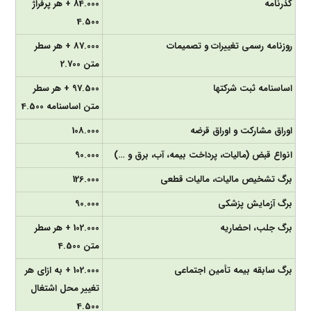
گذرنامه
84.000 + هر پرفراژ
4.500
روزنامه رسمی تغییرات و تصمیمات
87.000 + هر سطر
متن 2.700
اساسنامه ثبت شرکت­ها
97.500 + هر سطر
متن اساسنامه 4.500
اوراق مشارکت و اوراق قرضه
108.000
انواع قبض (مالیات، پرداخت بیمه، آب، برق و …)
90.000
برگ تشخیص مالیات، مالیات قطعی
126.000
برگ آزمایش پزشکی
90.000
برگ جلب، احضاریه
102.000 + هر سطر
متن 4.500
برگ سابقه بیمه تأمین اجتماعی
102.000 + به ازای هر
تغییر محل اشتغال
4.500