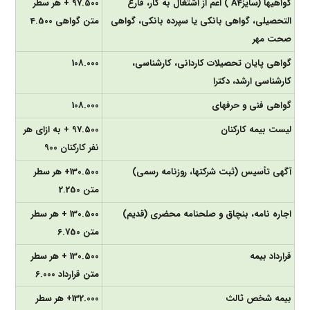
گواهی­ها (سایزA4 ) اعم از اشتغال به کار، فارغ
97.500 + هر سطر
التحصیلی، گواهی بانکی یا سپرده بانکی، گواهی
متن گواهی 4.500
صحت مهر
گواهی پایان تحصیلات کاردانی، کارشناسی،
108.000
کارشناسی ارشد، دکترا
گواهی فنی و حرفه­ای
108.000
لیست بیمه کارکنان
97.500 + به ازای هر
نفر کارکنان 900
آگهی تأسیس (ثبت شرکت­ها، روزنامه رسمی)
130.500+ هر سطر
متن 2.250
اجاره نامه، بنچاق و صلحنامه محضری (قدیم)
130.500 + هر سطر
متن 6.750
قرارداد بیمه
130.500 + هر سطر
متن قرارداد 6.000
بیمه شخص ثالث
132.000+ هر سطر