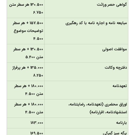
گواهی حصر وراثت
130.500 هر سطر متن
6.750
مبایعه نامه و اجاره نامه با کد رهگیری
157.500 + هر سطر
توضیحات موضوع
4.500
موافقت اصولی
130.500 + هر سطر
متن 5.400
دفترچه وکالت
135.000 + هر پرفراژ
8.250
تعهدنامه
180.000 + هر سطر
متن 4.500
اوراق محضری (تعهدنامه، رضایتنامه،
180.000 + هر سطر
استشهادنامه، اقرارنامه)
متن 4.500
بارنامه
183.000
برگه سبز گمرکی
169.500