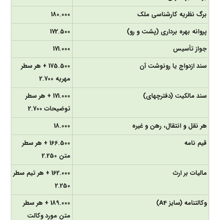
برگ نظریه کارشناسی ملک
180.000
پروانه بهره برداری (پشت و رو)
172.500
جواز تأسیس
171.000
سند ازدواج یا رونوشت آن
175.500 + هر سطر
مهریه 2.700
سند مالکیت (دفترچه­­ای)
171.000 + هر سطر
توضیحات 2.700
هر نقل و انتقال، رهن و غیره
18.000
قیم نامه
166.500 + هر سطر
متن 2.250
مالیات بر ارث
162.000 + هر تیم سطر
2.250
وکالتنامه (سایز A4)
189.000 + هر سطر
متن مورد وکالت