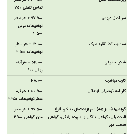
تماس تلفنی 1.350
سر فصل دروس
97.500 + هر سطر
توضیحات درس
2.500
سند وسائط نقلیه سبک
62.000 + هر سطر
توضیحات 2.500
فیش حقوقی
54.000 + هر آیتم
ریالی 900
کارت مباشرت
108.000
کارنامه توصیفی ابتدائی
100.500 + هر تیم
سطر توضیحات 2.250
گواهی­ها (سایز A5) اعم از اشتغال به کار، فارغ
97.500 + هر سطر
التحصیلی، گواهی بانکی یا سپرده بانکی، گواهی
متن گواهی 2.700
صحت مهر