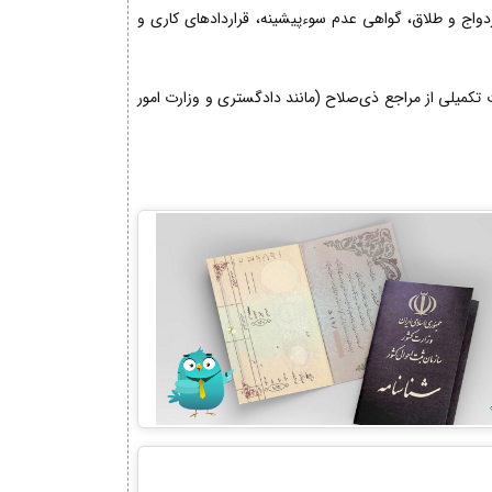
زدواج و طلاق، گواهی عدم سوءپیشینه، قراردادهای کاری و
کمیلی از مراجع ذی‌صلاح (مانند دادگستری و وزارت امور