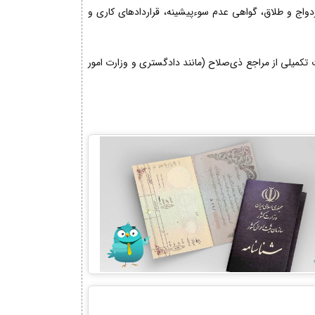
زدواج و طلاق، گواهی عدم سوءپیشینه، قراردادهای کاری و
کمیلی از مراجع ذی‌صلاح (مانند دادگستری و وزارت امور