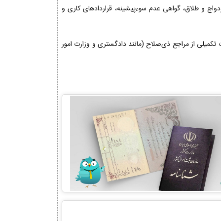
زدواج و طلاق، گواهی عدم سوءپیشینه، قراردادهای کاری و
کمیلی از مراجع ذی‌صلاح (مانند دادگستری و وزارت امور