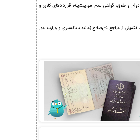
زدواج و طلاق، گواهی عدم سوءپیشینه، قراردادهای کاری و
کمیلی از مراجع ذی‌صلاح (مانند دادگستری و وزارت امور