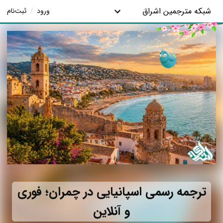
شبکه مترجمین اشراق
ورود
/
ثبت‌نام
ترجمه رسمی اسپانیایی در چمران؛ فوری
و آنلاین