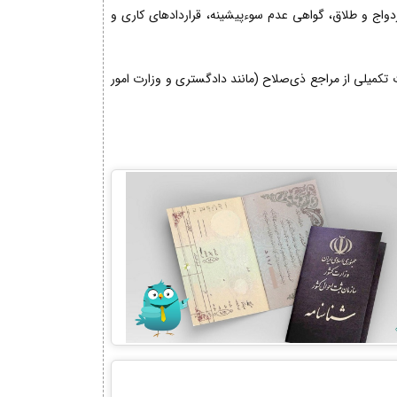
زدواج و طلاق، گواهی عدم سوءپیشینه، قراردادهای کاری و
کمیلی از مراجع ذی‌صلاح (مانند دادگستری و وزارت امور