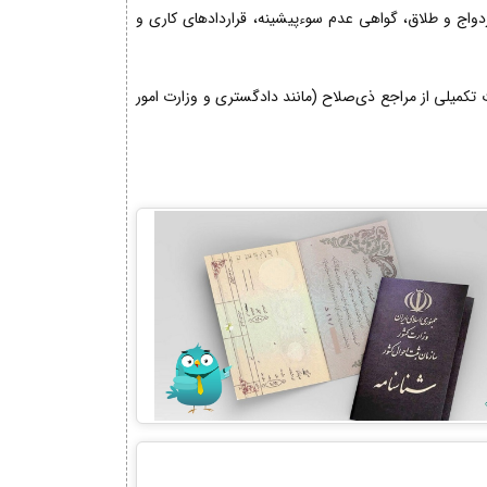
زدواج و طلاق، گواهی عدم سوءپیشینه، قراردادهای کاری و
کمیلی از مراجع ذی‌صلاح (مانند دادگستری و وزارت امور