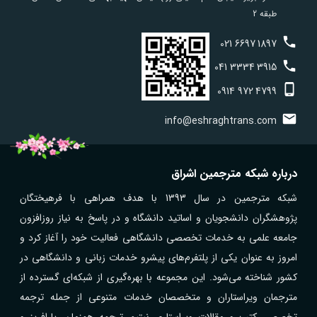
طبقه 2
021
6697
1897
041
3334
3915
0914
972
4799
info@eshraghtrans.com
درباره شبکه مترجمین اشراق
شبکه مترجمین در سال 1393 با هدف همراهی با فرهیختگان
پژوهشگران دانشجویان و اساتید دانشگاه و در پاسخ به نیاز روزافزون
جامعه علمی به خدمات تخصصی دانشگاهی فعالیت خود را آغاز کرد و
امروز به عنوان یکی از پلتفرم‌های پیشرو خدمات زبانی و دانشگاهی در
کشور شناخته می‌شود. این مجموعه با بهره‌گیری از شبکه‌ای گسترده از
مترجمان ویراستاران و متخصصان خدمات متنوعی از جمله ترجمه
تخصصی کتب و مقالات ویراستاری نیتیو، ترجمه همزمان، پارافریز و