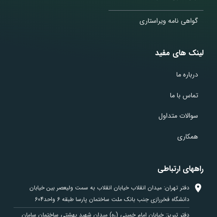
گواهی نامه ویراستاری
لینک های مفید
درباره ما
تماس با ما
سوالات متداول
همکاری
راههای ارتباطی
دفتر تهران: میدان انقلاب خیابان انقلاب به سمت ولیعصر بین خیابان
دانشگاه فخررازی جنب بانک ملت ساختمان پارسا طبقه 6 واحد604
دفتر تبریز: خیابان امام خمینی (ره) میدان شهید بهشتی ساختمان سامان