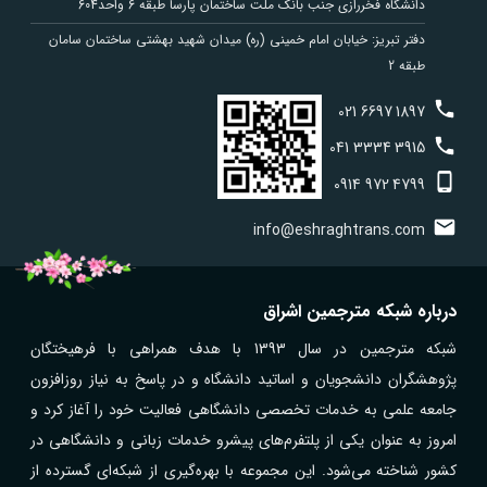
دانشگاه فخررازی جنب بانک ملت ساختمان پارسا طبقه 6 واحد604
دفتر تبریز: خیابان امام خمینی (ره) میدان شهید بهشتی ساختمان سامان
طبقه 2
021
6697
1897
041
3334
3915
0914
972
4799
info@eshraghtrans.com
درباره شبکه مترجمین اشراق
شبکه مترجمین در سال 1393 با هدف همراهی با فرهیختگان
پژوهشگران دانشجویان و اساتید دانشگاه و در پاسخ به نیاز روزافزون
جامعه علمی به خدمات تخصصی دانشگاهی فعالیت خود را آغاز کرد و
امروز به عنوان یکی از پلتفرم‌های پیشرو خدمات زبانی و دانشگاهی در
کشور شناخته می‌شود. این مجموعه با بهره‌گیری از شبکه‌ای گسترده از