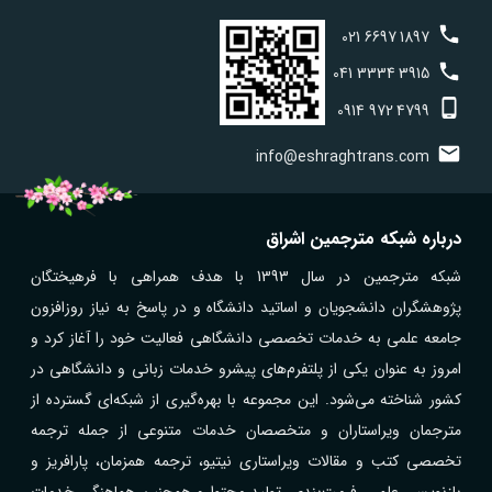
021
6697
1897
041
3334
3915
0914
972
4799
info@eshraghtrans.com
درباره شبکه مترجمین اشراق
شبکه مترجمین در سال 1393 با هدف همراهی با فرهیختگان
پژوهشگران دانشجویان و اساتید دانشگاه و در پاسخ به نیاز روزافزون
جامعه علمی به خدمات تخصصی دانشگاهی فعالیت خود را آغاز کرد و
امروز به عنوان یکی از پلتفرم‌های پیشرو خدمات زبانی و دانشگاهی در
کشور شناخته می‌شود. این مجموعه با بهره‌گیری از شبکه‌ای گسترده از
مترجمان ویراستاران و متخصصان خدمات متنوعی از جمله ترجمه
تخصصی کتب و مقالات ویراستاری نیتیو، ترجمه همزمان، پارافریز و
بازنویسی علمی، فرمت‌بندی، تولید محتوا و همچنین هماهنگی خدمات