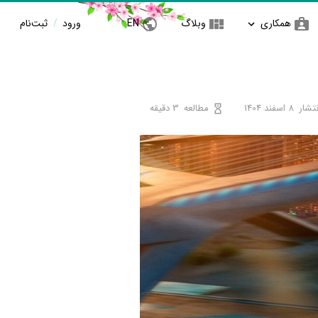
همکاری
وبلاگ
EN
ورود
/
ثبت‌نام
تشار
8 اسفند 1404
مطالعه
3 دقیقه