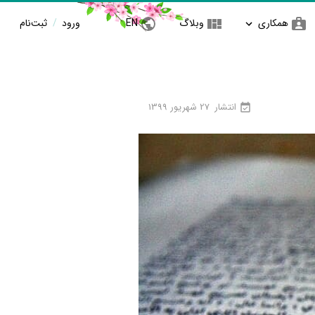
همکاری
وبلاگ
EN
ورود
/
ثبت‌نام
انتشار
27 شهریور 1399