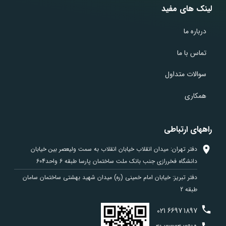
لینک های مفید
درباره ما
تماس با ما
سوالات متداول
همکاری
راههای ارتباطی
دفتر تهران: میدان انقلاب خیابان انقلاب به سمت ولیعصر بین خیابان
دانشگاه فخررازی جنب بانک ملت ساختمان پارسا طبقه 6 واحد604
دفتر تبریز: خیابان امام خمینی (ره) میدان شهید بهشتی ساختمان سامان
طبقه 2
021
6697
1897