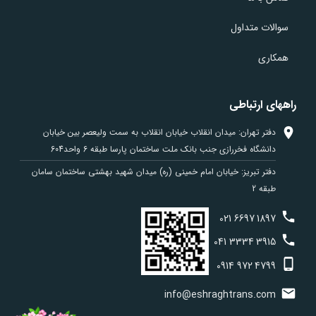
سوالات متداول
همکاری
راههای ارتباطی
دفتر تهران: میدان انقلاب خیابان انقلاب به سمت ولیعصر بین خیابان
دانشگاه فخررازی جنب بانک ملت ساختمان پارسا طبقه 6 واحد604
دفتر تبریز: خیابان امام خمینی (ره) میدان شهید بهشتی ساختمان سامان
طبقه 2
021
6697
1897
041
3334
3915
0914
972
4799
info@eshraghtrans.com