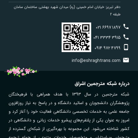
دفتر تبریز: خیابان امام خمینی (ره) میدان شهید بهشتی ساختمان سامان
طبقه 2
021
6697
1897
041
3334
3915
0914
972
4799
info@eshraghtrans.com
درباره شبکه مترجمین اشراق
شبکه مترجمین در سال 1393 با هدف همراهی با فرهیختگان
پژوهشگران دانشجویان و اساتید دانشگاه و در پاسخ به نیاز روزافزون
جامعه علمی به خدمات تخصصی دانشگاهی فعالیت خود را آغاز کرد و
امروز به عنوان یکی از پلتفرم‌های پیشرو خدمات زبانی و دانشگاهی در
کشور شناخته می‌شود. این مجموعه با بهره‌گیری از شبکه‌ای گسترده از
مترجمان ویراستاران و متخصصان خدمات متنوعی از جمله ترجمه