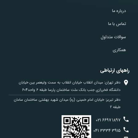
درباره ما
تماس با ما
سوالات متداول
همکاری
راههای ارتباطی
دفتر تهران: میدان انقلاب خیابان انقلاب به سمت ولیعصر بین خیابان
دانشگاه فخررازی جنب بانک ملت ساختمان پارسا طبقه 6 واحد604
دفتر تبریز: خیابان امام خمینی (ره) میدان شهید بهشتی ساختمان سامان
طبقه 2
021
6697
1897
041
3334
3915