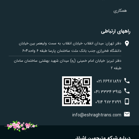
همکاری
راههای ارتباطی
دفتر تهران: میدان انقلاب خیابان انقلاب به سمت ولیعصر بین خیابان
دانشگاه فخررازی جنب بانک ملت ساختمان پارسا طبقه 6 واحد604
دفتر تبریز: خیابان امام خمینی (ره) میدان شهید بهشتی ساختمان سامان
طبقه 2
021
6697
1897
041
3334
3915
0914
972
4799
info@eshraghtrans.com
درباره شبکه مترجمین اشراق